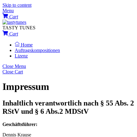
Skip to content
Menu
Cart
TASTY TUNES
Cart
Home
Auftragskompositionen
Lizenz
Close Menu
Close Cart
Impressum
Inhaltlich
verantwortlich nach § 55 Abs. 2
RStV
und § 6 Abs.2 MDStV
Geschäftsführer:
Dennis Krause